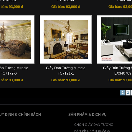
FT340502
FT340106
FT340104
 bán:
93,000 đ
Giá bán:
93,000 đ
Giá bán:
93,00
án Tường Miracle
Giấy Dán Tường Miracle
Giấy Dán Tường M
FC7172-6
FC7121-1
EX340709
 bán:
93,000 đ
Giá bán:
93,000 đ
Giá bán:
93,00
1
2
UY ĐỊNH & CHÍNH SÁCH
SẢN PHẨM & DỊCH VỤ
CHỌN GIẤY DÁN TƯỜNG
DÁN KÍNH VĂN PHÒNG