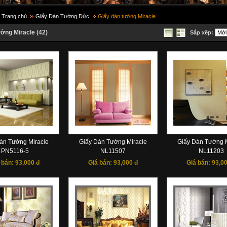
Trang chủ
Giấy Dán Tường Đức
Giấy dán tường Miracle
ờng Miracle (42)
Sắp xếp:
án Tường Miracle
Giấy Dán Tường Miracle
Giấy Dán Tường M
PN5116-5
NL11507
NL11203
 bán:
93,000 đ
Giá bán:
93,000 đ
Giá bán:
93,00