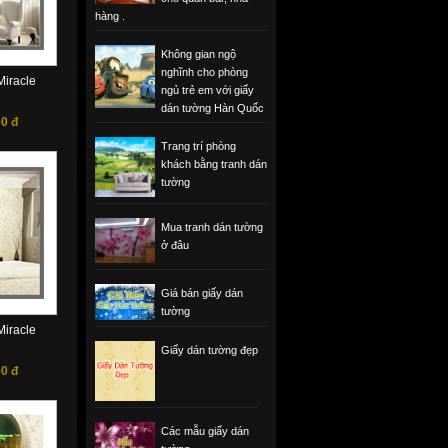
hàng .
Không gian ngộ
nghĩnh cho phòng
iracle
ngủ trẻ em với giấy
dán tường Hàn Quốc
0 đ
Trang trí phòng
khách bằng tranh dán
tường
Mua tranh dán tường
ở đâu
Giá bán giấy dán
tường
iracle
Giấy dán tường đẹp
0 đ
Các mẫu giấy dán