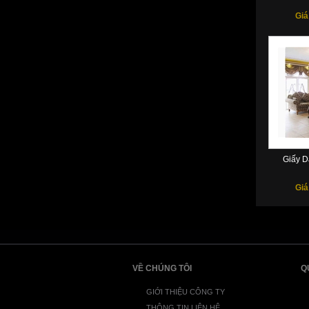
Giá
Giấy D
Giá
VỀ CHÚNG TÔI
Q
GIỚI THIỆU CÔNG TY
THÔNG TIN LIÊN HỆ