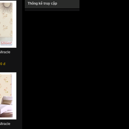
Thống kê truy cập
iracle
0 đ
iracle