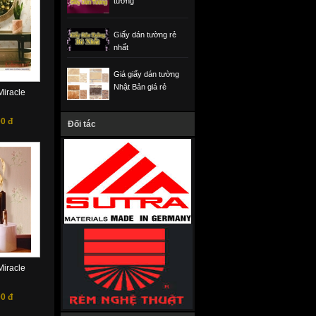
tường
Giấy dán tường rẻ
nhất
Giá giấy dán tường
Nhật Bản giá rẻ
iracle
0 đ
Đối tác
iracle
0 đ