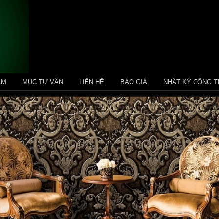
ẨM
MỤC TƯ VẤN
LIÊN HỆ
BÁO GIÁ
NHẬT KÝ CÔNG T