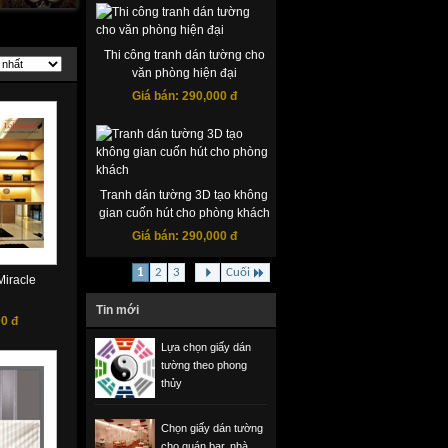
Thi công tranh dán tường cho
văn phòng hiện đại
Giá bán:
290,000 đ
Tranh dán tường 3D tạo không
gian cuốn hút cho phòng khách
Giá bán:
290,000 đ
1
2
3
Cuối
...
iracle
Tin mới
0 đ
Lựa chọn giấy dán
tường theo phong
thủy
Chọn giấy dán tường
cho quán bar, nhà