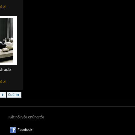
0 đ
iracle
0 đ
Cuối
Kết nối với chúng tôi
Facebook