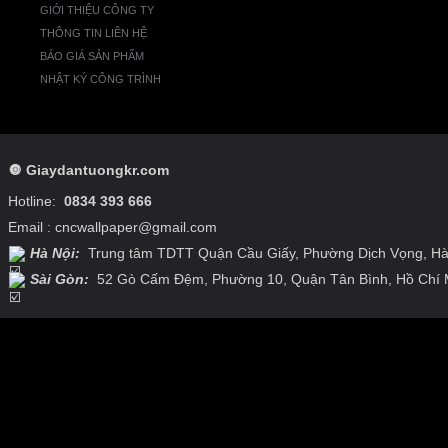
GIỚI THIỆU CÔNG TY
THÔNG TIN LIÊN HỆ
BÁO GIÁ SẢN PHẨM
NHẬT KÝ CÔNG TRÌNH
🔘
Giaydantuongkr.com
Hotline:
0834 393 666
Email : cncwallpaper@gmail.com
Hà Nội:
Trung tâm TDTT Quận Cầu Giấy, Phường Dịch Vọng,
Hà
Sài Gòn:
52 Gò Cấm Đệm, Phường 10, Quận Tân Bình,
Hồ Chí 
http://www.virtualni-skoly.cz/news/blog/4.html
https://vikas.org.in/news/tees/8.html
h
https://apfoi.org/news/tees/21.html
http://www.camillovn.org/blog/tees/8.html
http://
https://www.tayk.org.tr/news/en/17.html
http://www.camillovn.org/blog/tees/10.html
h
https://vikas.org.in/news/tees/21.html
https://www.tayk.org.tr/news/en/20.html
https:
https://vikas.org.in/news/tees/26.html
https://apfoi.org/news/tees/25.html
https://vik
https://www.tayk.org.tr/news/en/3.html
https://www.tayk.org.tr/news/en/5.html
https:/
skoly.cz/news/blog/2.html
http://www.coopmonje.com.ar/news/shirts/5.html
https://