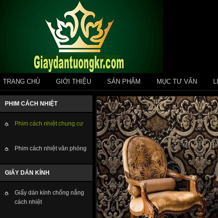
TRANG CHỦ
GIỚI THIỆU
SẢN PHẨM
MỤC TƯ VẤN
L
PHIM CÁCH NHIỆT
Phim cách nhiệt chung cư
Phim cách nhiệt văn phòng
GIẤY DÁN KÍNH
Giấy dán kính chống nắng
cách nhiệt