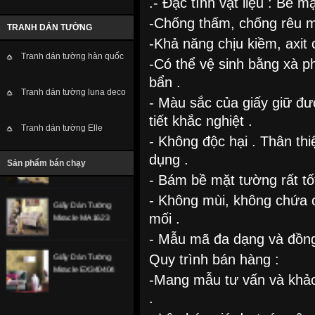
.- Đặc tính vật liệu : Bề m
-Chống thấm, chống rêu 
TRANH DÁN TƯỜNG
-Khả năng chịu kiềm, axit 
Giấy Dán Tường
Miracle PN5116-5
Tranh dán tường hàn quốc
-Có thể vệ sinh bằng xà p
bẩn .
Tranh dán tường luna deco
Giấy Dán Tường
- Màu sắc của giấy giữ đượ
Miracle NL11507
tiết khắc nghiệt .
Tranh dán tường Elle
- Không độc hại . Thân th
Giấy Dán Tường
Miracle NL11203
dụng .
Sản phẩm bán chạy
- Bám bề mặt tường rất tốt
Giấy Dán Tường
- Không mùi, không chứa 
Miracle MA 1623
mối .
- Mẫu mã đa dạng và đồn
Giấy Dán Tường
Quy trình bán hàng :
Miracle EX340404
-Mang mẫu tư vấn và khảo
.