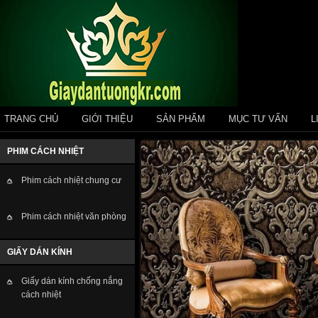
TRANG CHỦ
GIỚI THIỆU
SẢN PHẨM
MỤC TƯ VẤN
L
PHIM CÁCH NHIỆT
Phim cách nhiệt chung cư
Phim cách nhiệt văn phòng
GIẤY DÁN KÍNH
Giấy dán kính chống nắng
cách nhiệt