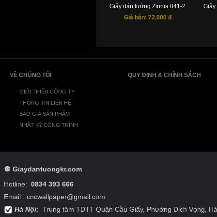
Giấy dán tường Zinnia 041-2
Giấy
Giá bán:
72,000 đ
VỀ CHÚNG TÔI
QUY ĐỊNH & CHÍNH SÁCH
GIỚI THIỆU CÔNG TY
THÔNG TIN LIÊN HỆ
BÁO GIÁ SẢN PHẨM
NHẬT KÝ CÔNG TRÌNH
🔘
Giaydantuongkr.com
Hotline:
0834 393 666
Email : cncwallpaper@gmail.com
Hà Nội:
Trung tâm TDTT Quận Cầu Giấy, Phường Dịch Vọng,
Hà