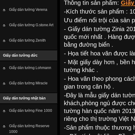
Thông tin sản phẩm:
Giấy
Giấy dán tường Verena
-Kích thước sản phẩm : 10
Ưu điểm nổi trội của sản 
Giấy dán tường G.stone Art
- Giấy dán tường Zinia 20
quốc mới nhất . Hàng đư
Giấy dán tường Zenith
bằng đường biển .
- Họa tiết hoa văn được làm 
Giấy dán tường đức
- Mặt giấy dày hơn , bền 
Giấy dán tường Lohmann
tường khác .
- Hoa văn theo phong cách
Giấy dán tường Miracle
gian trong căn hộ .
-Đây là mẫu giấy dán tườ
Giấy dán tường nhật bản
khách,phòng ngủ được chọ
tường hàn quốc năm 2013 
Giấy dán tường Fine 1000
riêng cho thị trường Việt 
Giấy dán tường Reserve
-Sản phẩm thuộc thương h
1000