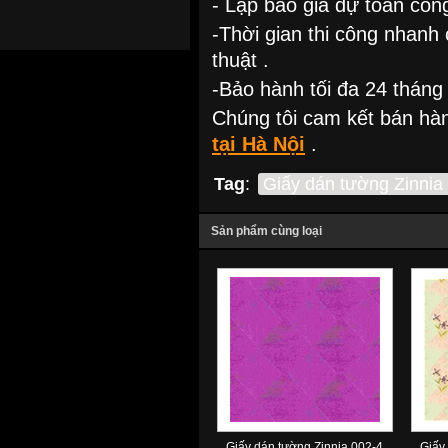
- Lập báo giá dự toán công
-Thời gian thi công nhanh
thuật .
-Bảo hành tối đa 24 tháng 
Chúng tôi cam kết bán hà
tại Hà Nội
.
Tag
:
Giấy dán tường Zinnia
Sản phẩm cùng loại
Giấy dán tường Zinnia 002-4
Giấy