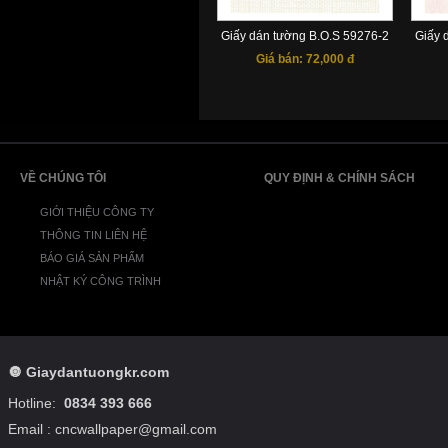
Giấy dán tường B.O.S 59276-2
Giấy 
Giá bán:
72,000 đ
VỀ CHÚNG TÔI
QUY ĐỊNH & CHÍNH SÁCH
GIỚI THIỆU CÔNG TY
THÔNG TIN LIÊN HỆ
BÁO GIÁ SẢN PHẨM
NHẬT KÝ CÔNG TRÌNH
🔘
Giaydantuongkr.com
Hotline:
0834 393 666
Email : cncwallpaper@gmail.com