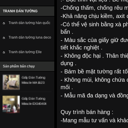
-Chống thấm, chống rêu 
TRANH DÁN TƯỜNG
Giấy Dán Tường
-Khả năng chịu kiềm, axit 
Miracle PN5116-5
Tranh dán tường hàn quốc
-Có thể vệ sinh bằng xà p
bẩn .
Giấy Dán Tường
Tranh dán tường luna deco
Miracle NL11507
- Màu sắc của giấy giữ đượ
tiết khắc nghiệt .
Tranh dán tường Elle
Giấy Dán Tường
- Không độc hại . Thân th
Miracle NL11203
dụng .
Sản phẩm bán chạy
- Bám bề mặt tường rất tốt
Giấy Dán Tường
- Không mùi, không chứa 
Miracle MA 1623
mối .
- Mẫu mã đa dạng và đồn
Giấy Dán Tường
Miracle EX340404
Quy trình bán hàng :
-Mang mẫu tư vấn và khảo
.