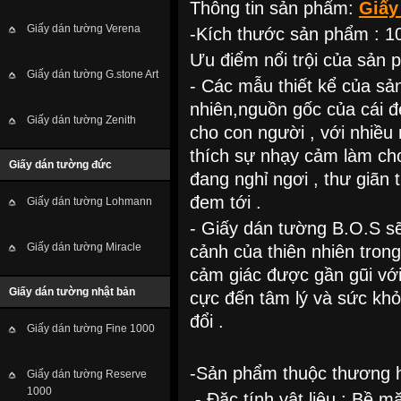
Thông tin sản phẩm:
Giấy
Giấy dán tường Verena
-Kích thước sản phẩm : 10
Ưu điểm nổi trội của sản 
Giấy dán tường G.stone Art
- Các mẫu thiết kể của sả
nhiên,nguồn gốc của cái 
Giấy dán tường Zenith
cho con người , với nhiều 
thích sự nhạy cảm làm ch
Giấy dán tường đức
đang nghỉ ngơi , thư giã
đem tới .
Giấy dán tường Lohmann
- Giấy dán tường B.O.S s
Giấy dán tường Miracle
cảnh của thiên nhiên tron
cảm giác được gần gũi với 
Giấy dán tường nhật bản
cực đến tâm lý và sức khỏe
đổi .
Giấy dán tường Fine 1000
-Sản phẩm thuộc thương h
Giấy dán tường Reserve
1000
.- Đặc tính vật liệu : Bề m