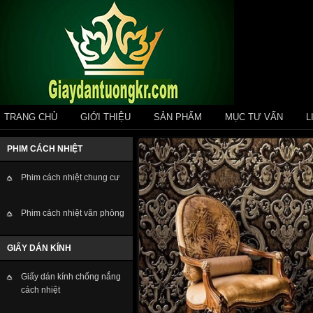
TRANG CHỦ
GIỚI THIỆU
SẢN PHẨM
MỤC TƯ VẤN
L
PHIM CÁCH NHIỆT
Phim cách nhiệt chung cư
Phim cách nhiệt văn phòng
GIẤY DÁN KÍNH
Giấy dán kính chống nắng
cách nhiệt