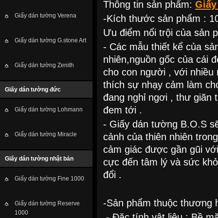
Thông tin sản phẩm:
Giấy
Giấy dán tường Verena
-Kích thước sản phẩm : 10
Ưu điểm nổi trội của sản 
Giấy dán tường G.stone Art
- Các mẫu thiết kể của sả
nhiên,nguồn gốc của cái 
Giấy dán tường Zenith
cho con người , với nhiều 
thích sự nhạy cảm làm ch
Giấy dán tường đức
đang nghỉ ngơi , thư giã
đem tới .
Giấy dán tường Lohmann
- Giấy dán tường B.O.S s
Giấy dán tường Miracle
cảnh của thiên nhiên tron
cảm giác được gần gũi với 
Giấy dán tường nhật bản
cực đến tâm lý và sức khỏe
đổi .
Giấy dán tường Fine 1000
-Sản phẩm thuộc thương h
Giấy dán tường Reserve
1000
.- Đặc tính vật liệu : Bề m