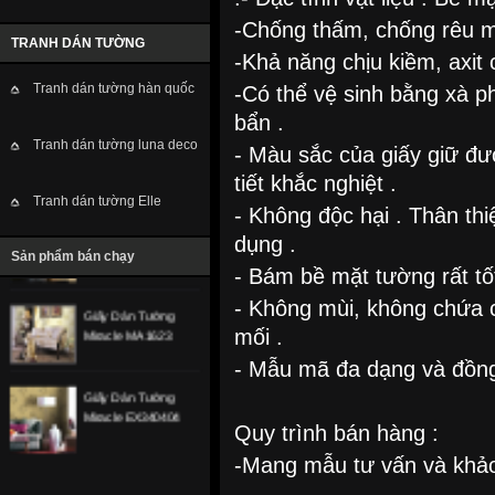
-Chống thấm, chống rêu 
TRANH DÁN TƯỜNG
-Khả năng chịu kiềm, axit 
Giấy Dán Tường
Miracle PN5116-5
Tranh dán tường hàn quốc
-Có thể vệ sinh bằng xà p
bẩn .
Giấy Dán Tường
Tranh dán tường luna deco
- Màu sắc của giấy giữ đượ
Miracle NL11507
tiết khắc nghiệt .
Tranh dán tường Elle
- Không độc hại . Thân th
Giấy Dán Tường
dụng .
Miracle NL11203
Sản phẩm bán chạy
- Bám bề mặt tường rất tốt
Giấy Dán Tường
- Không mùi, không chứa 
Miracle MA 1623
mối .
- Mẫu mã đa dạng và đồn
Giấy Dán Tường
Miracle EX340404
Quy trình bán hàng :
-Mang mẫu tư vấn và khảo
.