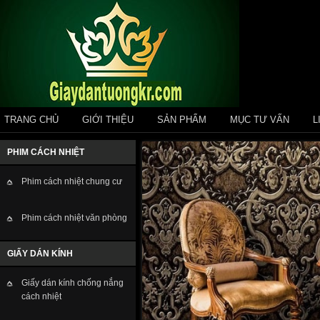
TRANG CHỦ
GIỚI THIỆU
SẢN PHẨM
MỤC TƯ VẤN
L
PHIM CÁCH NHIỆT
Phim cách nhiệt chung cư
Phim cách nhiệt văn phòng
GIẤY DÁN KÍNH
Giấy dán kính chống nắng
cách nhiệt