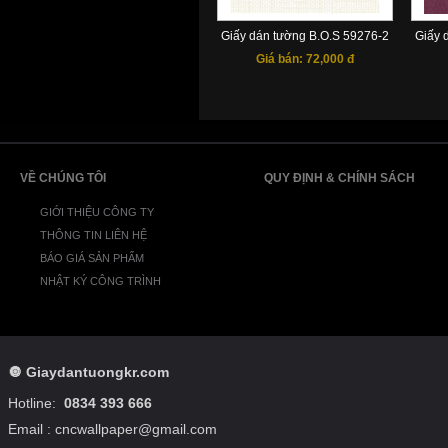
Giấy dán tường B.O.S 59276-2
Giấy 
Giá bán:
72,000 đ
VỀ CHÚNG TÔI
QUY ĐỊNH & CHÍNH SÁCH
GIỚI THIỆU CÔNG TY
THÔNG TIN LIÊN HỆ
BÁO GIÁ SẢN PHẨM
NHẬT KÝ CÔNG TRÌNH
🔘
Giaydantuongkr.com
Hotline:
0834 393 666
Email : cncwallpaper@gmail.com